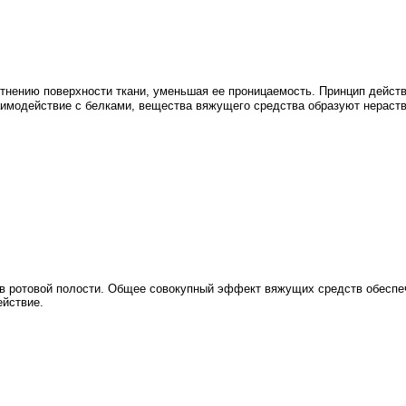
нению поверхности ткани, уменьшая ее проницаемость. Принцип действ
взаимодействие с белками, вещества вяжущего средства образуют нераст
 ротовой полости. Общее совокупный эффект вяжущих средств обеспеч
ействие.