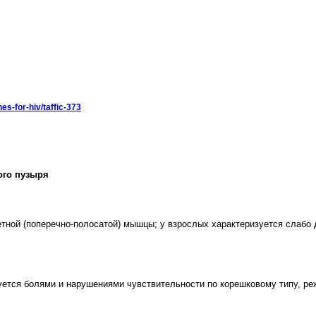
nes-for-hiv/taffic-373
вого пузыря
етной (поперечно-полосатой) мышцы; у взрослых характеризуется сла
уется болями и нарушениями чувствительности по корешковому типу, р