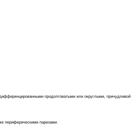
бо дифференцированными продолговатыми или округлыми, причудливой
еже периферическими парезами.