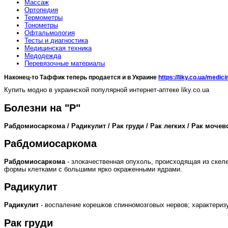
Массаж
Ортопедия
Термометры
Тонометры
Офтальмология
Тесты и диагностика
Медицинская техника
Медодежда
Перевязочные материалы
Наконец-то Таффик теперь продается и в Украине
https://liky.co.ua/medici
Купить модно в украинской популярной интернет-аптеке liky.co.ua
Болезни на "Р"
Рабдомиосаркома / Радикулит / Рак груди / Рак легких / Рак моче
Рабдомиосаркома
Рабдомиосаркома
- злокачественная опухоль, происходящая из скел
формы клетками с большими ярко окраженными ядрами.
Радикулит
Радикулит
- воспаление корешков спинномозговых нервов; характериз
Рак груди