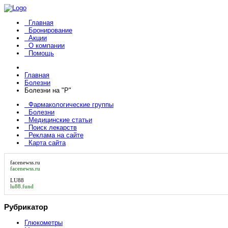
Главная
Бронирование
Акции
О компании
Помощь
Главная
Болезни
Болезни на "Р"
Фармакологические группы
Болезни
Медицинские статьи
Поиск лекарств
Реклама на сайте
Карта сайта
facenewss.ru
facenewss.ru
LU88
lu88.fund
Рубрикатор
Глюкометры