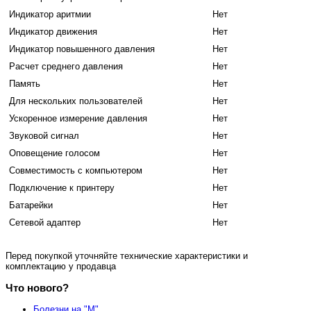
Индикатор аритмии
Нет
Индикатор движения
Нет
Индикатор повышенного давления
Нет
Расчет среднего давления
Нет
Память
Нет
Для нескольких пользователей
Нет
Ускоренное измерение давления
Нет
Звуковой сигнал
Нет
Оповещение голосом
Нет
Совместимость с компьютером
Нет
Подключение к принтеру
Нет
Батарейки
Нет
Сетевой адаптер
Нет
Перед покупкой уточняйте технические характеристики и
комплектацию у продавца
Что нового?
Болезни на "М"