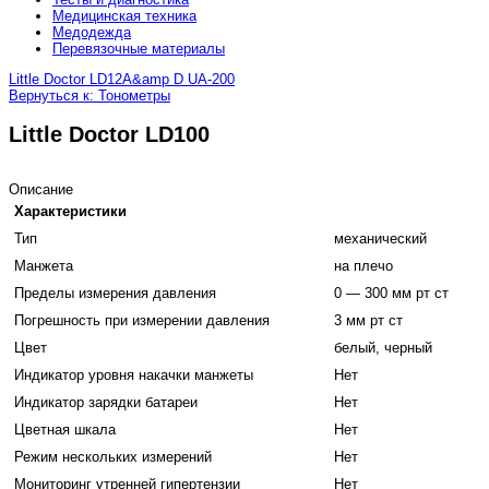
Медицинская техника
Медодежда
Перевязочные материалы
Little Doctor LD12
A&amp D UA-200
Вернуться к: Тонометры
Little Doctor LD100
Описание
Характеристики
Тип
механический
Манжета
на плечо
Пределы измерения давления
0 — 300 мм рт ст
Погрешность при измерении давления
3 мм рт ст
Цвет
белый, черный
Индикатор уровня накачки манжеты
Нет
Индикатор зарядки батареи
Нет
Цветная шкала
Нет
Режим нескольких измерений
Нет
Мониторинг утренней гипертензии
Нет