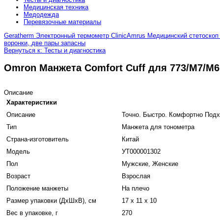
Медицинская техника
Медодежда
Перевязочные материалы
Geratherm Электронный термометр Clinic
Amrus Медицинский стетоскоп 
воронки, две пары запасны
Вернуться к: Тесты и диагностика
Omron Манжета Comfort Cuff для 773/М7/M6 
Описание
Характеристики
Описание
Точно. Быстро. Комфортно Под
Тип
Манжета для тонометра
Страна-изготовитель
Китай
Модель
УТ000001302
Пол
Мужские, Женские
Возраст
Взрослая
Положение манжеты
На плечо
Размер упаковки (ДхШхВ), см
17 x 11 x 10
Вес в упаковке, г
270