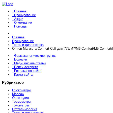
Главная
Бронирование
Акции
О компании
Помощь
Главная
Бронирование
Тесты и диагностика
Omron Манжета Comfort Cuff для 773/М7/M6 Comfort/M5 Comfort/M
Фармакологические группы
Болезни
Медицинские статьи
Поиск лекарств
Реклама на сайте
Карта сайта
Рубрикатор
Глюкометры
Массаж
Ортопедия
Термометры
Тонометры
Офтальмология
Тесты и диагностика