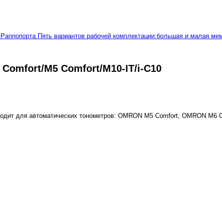
Раппопорта.Пять вариантов рабочей комплектации:большая и малая мем
Comfort/M5 Comfort/M10-IT/i-C10
ходит для автоматических тонометров: OMRON M5 Comfort, OMRON M6 C