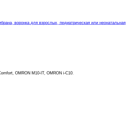
брана, воронка для взрослых, педиатрическая или неонатальная
omfort, OMRON M10-IT, OMRON i-C10.