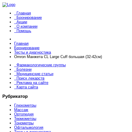
Главная
Бронирование
Акции
О компании
Помощь
Главная
Бронирование
Тесты и диагностика
Omron Манжета CL Large Cuff большая (32-42см)
Фармакологические группы
Болезни
Медицинские статьи
Поиск лекарств
Реклама на сайте
Карта сайта
Рубрикатор
Глюкометры
Массаж
Ортопедия
Термометры
Тонометры
Офтальмология
Тесты и диагностика