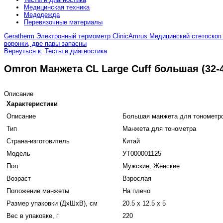
Медицинская техника
Медодежда
Перевязочные материалы
Geratherm Электронный термометр Clinic
Amrus Медицинский стетоскоп 
воронки, две пары запасны
Вернуться к: Тесты и диагностика
Omron Манжета CL Large Cuff большая (32-
Описание
Характеристики
Описание
Большая манжета для тонометро
Тип
Манжета для тонометра
Страна-изготовитель
Китай
Модель
УТ000001125
Пол
Мужские, Женские
Возраст
Взрослая
Положение манжеты
На плечо
Размер упаковки (ДхШхВ), см
20.5 x 12.5 x 5
Вес в упаковке, г
220