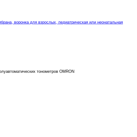
брана, воронка для взрослых, педиатрическая или неонатальная
 полуавтоматических тонометров OMRON