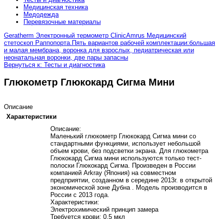
Медицинская техника
Медодежда
Перевязочные материалы
Geratherm Электронный термометр Clinic
Amrus Медицинский
стетоскоп Раппопорта.Пять вариантов рабочей комплектации:большая
и малая мембрана, воронка для взрослых, педиатрическая или
неонатальная воронки, две пары запасны
Вернуться к: Тесты и диагностика
Глюкометр Глюкокард Сигма Мини
Описание
Характеристики
Описание:
Маленький глюкометр Глюкокард Сигма мини со
стандартными функциями, использует небольшой
объем крови, без подсветки экрана. Для глюкометра
Глюкокард Сигма мини используются только тест-
полоски Глюкокард Сигма. Произведен в России
компанией Arkray (Япония) на совместном
предприятии, созданном в середине 2013г. в открытой
экономической зоне Дубна . Модель производится в
России с 2013 года.
Характеристики:
Электрохимический принцип замера
Требуется крови: 0,5 мкл