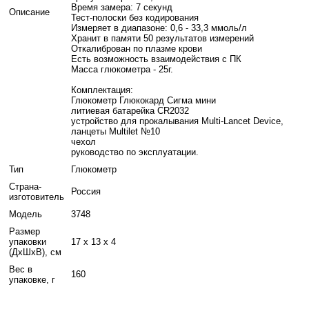
Время замера: 7 секунд
Описание
Тест-полоски без кодирования
Измеряет в диапазоне: 0,6 - 33,3 ммоль/л
Хранит в памяти 50 результатов измерений
Откалиброван по плазме крови
Есть возможность взаимодействия с ПК
Масса глюкометра - 25г.
Комплектация:
Глюкометр Глюкокард Сигма мини
литиевая батарейка CR2032
устройство для прокалывания Multi-Lancet Device,
ланцеты Multilet №10
чехол
руководство по эксплуатации.
Тип
Глюкометр
Страна-
Россия
изготовитель
Модель
3748
Размер
упаковки
17 x 13 x 4
(ДхШхВ), см
Вес в
160
упаковке, г