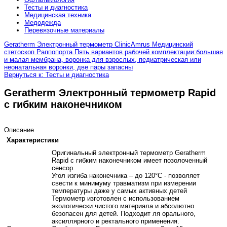
Тесты и диагностика
Медицинская техника
Медодежда
Перевязочные материалы
Geratherm Электронный термометр Clinic
Amrus Медицинский
стетоскоп Раппопорта.Пять вариантов рабочей комплектации:большая
и малая мембрана, воронка для взрослых, педиатрическая или
неонатальная воронки, две пары запасны
Вернуться к: Тесты и диагностика
Geratherm Электронный термометр Rapid
с гибким наконечником
Описание
Характеристики
Оригинальный электронный термометр Geratherm
Rapid с гибким наконечником имеет позолоченный
сенсор.
Угол изгиба наконечника – до 120°С - позволяет
свести к минимуму травматизм при измерении
температуры даже у самых активных детей
Термометр изготовлен с использованием
экологически чистого материала и абсолютно
безопасен для детей. Подходит ля орального,
аксиллярного и ректального применения.