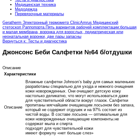
Медицинская техника
Медодежда
Перевязочные материалы
Geratherm Электронный термометр Clinic
Amrus Медицинский
стетоскоп Раппопорта.Пять вариантов рабочей комплектации:большая
и малая мембрана, воронка для взрослых, педиатрическая или
неонатальная воронки, две пары запасны
Вернуться к: Тесты и диагностика
Джонсонс Беби Салфетки №64 б/отдушки
Описание
Характеристики
Влажные салфетки Johnson’s baby для самых маленьких
разработаны специально для ухода и нежного очищения
кожи новорожденных. Они очищают детскую кожу
настолько деликатно, что могут использоваться даже
для чувствительной области вокруг глазок. Салфетки
пропитаны мягчайшим очищающим лосьоном без запаха,
Описание
который не содержит отдушек и на 97% состоит из
чистой воды. В составе лосьона — оптимальные для
кожи новорожденных очищающие компоненты.не
содержат мыла и спирта
подходят для чувствительной кожи
имеют формулу «нет больше слез»