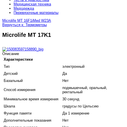
Медицинская техника
Медодежда
Перевязочные материалы
Microlife MT 16F1
iMed W23А
Вернуться к: Термометры
Microlife MT 17K1
Описание
Характеристики
Тип
электронный
Детский
Да
Базальный
Нет
подмышечный, оральный,
Способ измерения
ректальный
Минимальное время измерения
30 секунд
Шкала
градусы по Цельсию
Функция памяти
Да 1 измерение
Дополнительные показания
Нет