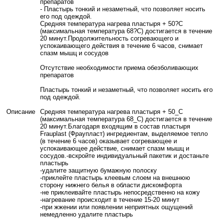
препаратов
- Пластырь тонкий и незаметный, что позволяет носить
его под одеждой.
Средняя температура нагрева пластыря + 50?С
(максимальная температура 68?С) достигается в течение
20 минут.Продолжительность согревающего и
успокаивающего действия в течение 6 часов, снимает
спазм мышц и сосудов
Отсутствие необходимости приема обезболивающих
препаратов
Пластырь тонкий и незаметный, что позволяет носить его
под одеждой.
Описание
Средняя температура нагрева пластыря + 50_С
(максимальная температура 68_С) достигается в течение
20 минут.Благодаря входящим в состав пластыря
Frauplast (Фраупласт) ингредиентам, выделяемое тепло
(в течение 6 часов) оказывает согревающее и
успокаивающее действие, снимает спазм мышц и
сосудов.-вскройте индивидуальный пакетик и достаньте
пластырь
-удалите защитную бумажную полоску
-приклейте пластырь клеевым слоем на внешнюю
сторону нижнего белья в области дискомфорта
-не приклеивайте пластырь непосредственно на кожу
-нагревание происходит в течение 15-20 минут
-при жжении или появлении неприятных ощущений
немедленно удалите пластырь