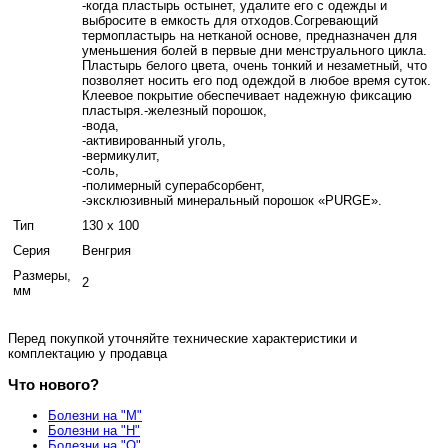
-когда пластырь остынет, удалите его с одежды и
выбросите в емкость для отходов.Согревающий
термопластырь на нетканой основе, предназначен для
уменьшения болей в первые дни менструального цикла.
Пластырь белого цвета, очень тонкий и незаметный, что
позволяет носить его под одеждой в любое время суток.
Клеевое покрытие обеспечивает надежную фиксацию
пластыря.-железный порошок,
-вода,
-активированный уголь,
-вермикулит,
-соль,
-полимерный суперабсорбент,
-эксклюзивный минеральный порошок «PURGE».
Тип
130 x 100
Серия
Венгрия
Размеры,
2
мм
Перед покупкой уточняйте технические характеристики и
комплектацию у продавца
Что нового?
Болезни на "М"
Болезни на "Н"
Болезни на "О"