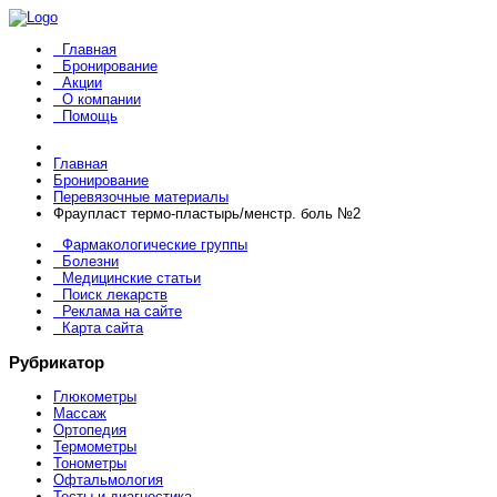
Главная
Бронирование
Акции
О компании
Помощь
Главная
Бронирование
Перевязочные материалы
Фраупласт термо-пластырь/менстр. боль №2
Фармакологические группы
Болезни
Медицинские статьи
Поиск лекарств
Реклама на сайте
Карта сайта
Рубрикатор
Глюкометры
Массаж
Ортопедия
Термометры
Тонометры
Офтальмология
Тесты и диагностика