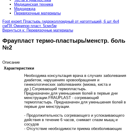
Медицинская техника
Медодежда
Перевязочные материалы
Foot expert Пластырь гидроколлоидный от натоптышей, 6 шт 4х4
см
ПХ Омнипор пласт. 5смх5м
Вернуться к: Перевязочные материалы
Фраупласт термо-пластырь/менстр. боль
№2
Описание
Характеристики
Необходима консультация врача в случаях заболевания
диабетом, нарушениях кровообращения и
гинекологических заболеваниях (миома, киста и
др.).Согревающий термопластырь.
Предназначен для уменьшения болей в первые дни
менструации.FRAUPLAST - согревающий
термопластырь. Предназначен для уменьшения болей в
первые дни менструации.
- Продолжительность согревающего и успокаивающего
действия в течение 6 часов, снимает спазм мышц и
сосудов
- Отсутствие необходимости приема обезболивающих