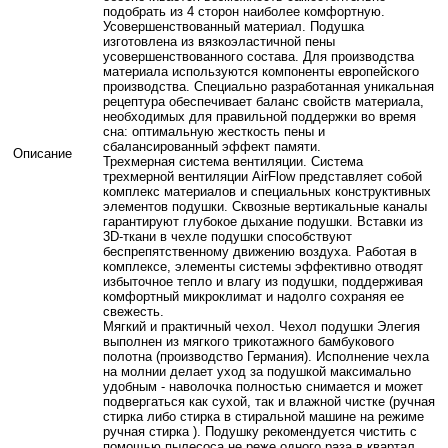
подобрать из 4 сторон наиболее комфортную.
Усовершенствованный материал. Подушка
изготовлена из вязкоэластичной пены
усовершенствованного состава. Для производства
материала используются компоненты европейского
производства. Специально разработанная уникальная
рецептура обеспечивает баланс свойств материала,
необходимых для правильной поддержки во время
сна: оптимальную жесткость пены и
сбалансированный эффект памяти.
Описание
Трехмерная система вентиляции. Система
трехмерной вентиляции AirFlow представляет собой
комплекс материалов и специальных конструктивных
элементов подушки. Сквозные вертикальные каналы
гарантируют глубокое дыхание подушки. Вставки из
3D-ткани в чехле подушки способствуют
беспрепятственному движению воздуха. Работая в
комплексе, элементы системы эффективно отводят
избыточное тепло и влагу из подушки, поддерживая
комфортный микроклимат и надолго сохраняя ее
свежесть.
Мягкий и практичный чехол. Чехол подушки Элегия
выполнен из мягкого трикотажного бамбукового
полотна (производство Германия). Исполнение чехла
на молнии делает уход за подушкой максимально
удобным - наволочка полностью снимается и может
подвергаться как сухой, так и влажной чистке (ручная
стирка либо стирка в стиральной машине на режиме
ручная стирка ). Подушку рекомендуется чистить с
помощью пылесоса не реже одного раза в квартал.