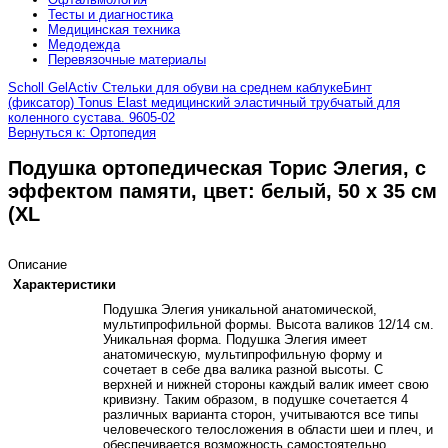
Тесты и диагностика
Медицинская техника
Медодежда
Перевязочные материалы
Scholl GelActiv Стельки для обуви на среднем каблуке
Бинт
(фиксатор) Tonus Elast медицинский эластичный трубчатый для
коленного сустава. 9605-02
Вернуться к: Ортопедия
Подушка ортопедическая Торис Элегия, с
эффектом памяти, цвет: белый, 50 х 35 см
(XL
Описание
Характеристики
Подушка Элегия уникальной анатомической,
мультипрофильной формы. Высота валиков 12/14 см.
Уникальная форма. Подушка Элегия имеет
анатомическую, мультипрофильную форму и
сочетает в себе два валика разной высоты. С
верхней и нижней стороны каждый валик имеет свою
кривизну. Таким образом, в подушке сочетается 4
различных варианта сторон, учитываются все типы
человеческого телосложения в области шеи и плеч, и
обеспечивается возможность самостоятельно