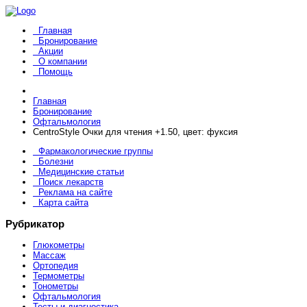
Главная
Бронирование
Акции
О компании
Помощь
Главная
Бронирование
Офтальмология
CentroStyle Очки для чтения +1.50, цвет: фуксия
Фармакологические группы
Болезни
Медицинские статьи
Поиск лекарств
Реклама на сайте
Карта сайта
Рубрикатор
Глюкометры
Массаж
Ортопедия
Термометры
Тонометры
Офтальмология
Тесты и диагностика