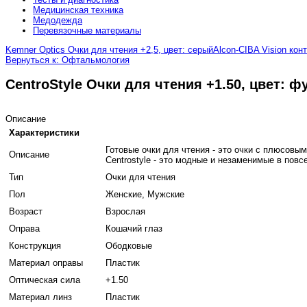
Медицинская техника
Медодежда
Перевязочные материалы
Kemner Optics Очки для чтения +2,5, цвет: серый
Alcon-CIBA Vision конт
Вернуться к: Офтальмология
CentroStyle Очки для чтения +1.50, цвет: ф
Описание
Характеристики
Готовые очки для чтения - это очки с плюсов
Описание
Centrostyle - это модные и незаменимые в пов
Тип
Очки для чтения
Пол
Женские, Мужские
Возраст
Взрослая
Оправа
Кошачий глаз
Конструкция
Ободковые
Материал оправы
Пластик
Оптическая сила
+1.50
Материал линз
Пластик