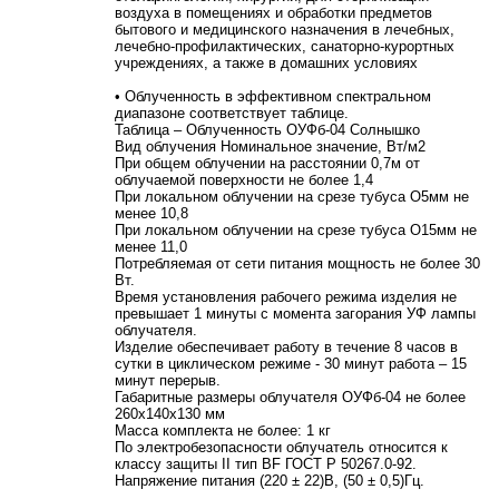
воздуха в помещениях и обработки предметов
бытового и медицинского назначения в лечебных,
лечебно-профилактических, санаторно-курортных
учреждениях, а также в домашних условиях
• Облученность в эффективном спектральном
диапазоне соответствует таблице.
Таблица – Облученность ОУФб-04 Солнышко
Вид облучения Номинальное значение, Вт/м2
При общем облучении на расстоянии 0,7м от
облучаемой поверхности не более 1,4
При локальном облучении на срезе тубуса O5мм не
менее 10,8
При локальном облучении на срезе тубуса O15мм не
менее 11,0
Потребляемая от сети питания мощность не более 30
Вт.
Время установления рабочего режима изделия не
превышает 1 минуты с момента загорания УФ лампы
облучателя.
Изделие обеспечивает работу в течение 8 часов в
сутки в циклическом режиме - 30 минут работа – 15
минут перерыв.
Габаритные размеры облучателя ОУФб-04 не более
260х140х130 мм
Масса комплекта не более: 1 кг
По электробезопасности облучатель относится к
классу защиты II тип BF ГОСТ Р 50267.0-92.
Напряжение питания (220 ± 22)В, (50 ± 0,5)Гц.