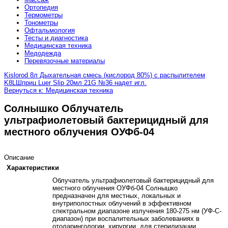
Ортопедия
Термометры
Тонометры
Офтальмология
Тесты и диагностика
Медицинская техника
Медодежда
Перевязочные материалы
Kislorod 8л Дыхательная смесь (кислород 80%) с распылителем
K8L
Шприц Luer Slip 20мл 21G №36 надет игл.
Вернуться к: Медицинская техника
Солнышко Облучатель
ультрафиолетовый бактерицидный для
местного облучения ОУФб-04
Описание
Характеристики
Облучатель ультрафиолетовый бактерицидный для
местного облучения ОУФб-04 Солнышко
предназначен для местных, локальных и
внутриполостных облучений в эффективном
спектральном диапазоне излучения 180-275 нм (УФ-С-
диапазон) при воспалительных заболеваниях в
отоларингологии, хирургии, для стерилизации