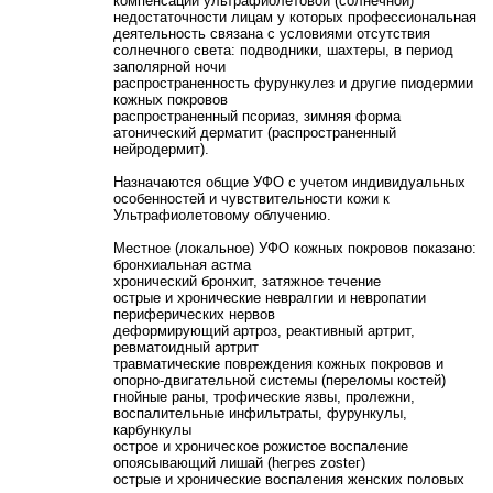
компенсации ультрафиолетовой (солнечной)
недостаточности лицам у которых профессиональная
деятельность связана с условиями отсутствия
солнечного света: подводники, шахтеры, в период
заполярной ночи
распространенность фурункулез и другие пиодермии
кожных покровов
распространенный псориаз, зимняя форма
атонический дерматит (распространенный
нейродермит).
Назначаются общие УФО с учетом индивидуальных
особенностей и чувствительности кожи к
Ультрафиолетовому облучению.
Местное (локальное) УФО кожных покровов показано:
бронхиальная астма
хронический бронхит, затяжное течение
острые и хронические невралгии и невропатии
периферических нервов
деформирующий артроз, реактивный артрит,
ревматоидный артрит
травматические повреждения кожных покровов и
опорно-двигательной системы (переломы костей)
гнойные раны, трофические язвы, пролежни,
воспалительные инфильтраты, фурункулы,
карбункулы
острое и хроническое рожистое воспаление
опоясывающий лишай (hегреs zostег)
острые и хронические воспаления женских половых