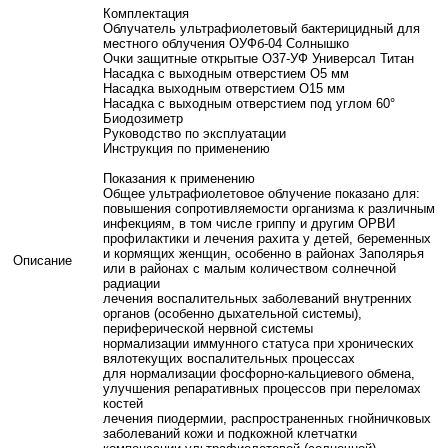
Комплектация
Облучатель ультрафиолетовый бактерицидный для
местного облучения ОУФб-04 Солнышко
Очки защитные открытые О37-УФ Универсал Титан
Насадка с выходным отверстием O5 мм
Насадка выходным отверстием O15 мм
Насадка с выходным отверстием под углом 60°
Биодозиметр
Руководство по эксплуатации
Инструкция по применению
Показания к применению
Общее ультрафиолетовое облучение показано для:
повышения сопротивляемости организма к различным
инфекциям, в том числе гриппу и другим ОРВИ
профилактики и лечения рахита у детей, беременных
и кормящих женщин, особенно в районах Заполярья
Описание
или в районах с малым количеством солнечной
радиации
лечения воспалительных заболеваний внутренних
органов (особенно дыхательной системы),
периферической нервной системы
нормализации иммунного статуса при хронических
вялотекущих воспалительных процессах
для нормализации фосфорно-кальциевого обмена,
улучшения репаративных процессов при переломах
костей
лечения пиодермии, распространенных гнойничковых
заболеваний кожи и подкожной клетчатки