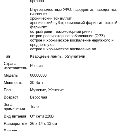
органов.
Внутриполостные УФО: пародонтит, пародонтоз,
гингвинит
хронический тонзиллит
хронический субатрофический фарингит, острый
фарингит
острый ринит, вазомоторный ринит
острое респираторное заболевание (ОРЗ)
острое и хроническое воспаление наружного и
среднего уха
острое и хроническое воспаление вл
Тип
Кварцевые лампы, облучатели
Страна-
Россия
изготовитель
Модель
00000030
Мощность
30 Ватт
Пол
Мужские, Женские
Возраст
Взрослая
Зона
Тело
применения
Вид питания
От сети 220В
Размеры, мм
26 х 14 х 13 см
Размер