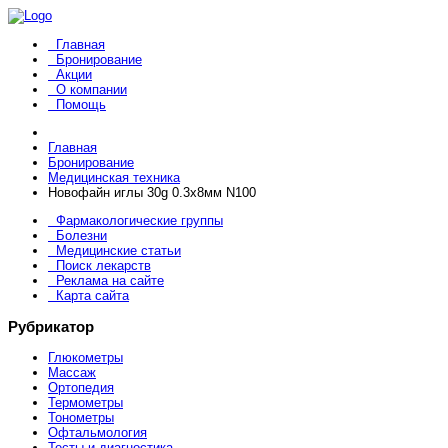
Главная
Бронирование
Акции
О компании
Помощь
Главная
Бронирование
Медицинская техника
Новофайн иглы 30g 0.3x8мм N100
Фармакологические группы
Болезни
Медицинские статьи
Поиск лекарств
Реклама на сайте
Карта сайта
Рубрикатор
Глюкометры
Массаж
Ортопедия
Термометры
Тонометры
Офтальмология
Тесты и диагностика