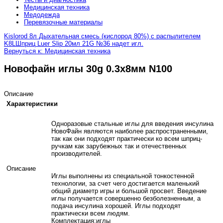
Медицинская техника
Медодежда
Перевязочные материалы
Kislorod 8л Дыхательная смесь (кислород 80%) с распылителем
K8L
Шприц Luer Slip 20мл 21G №36 надет игл.
Вернуться к: Медицинская техника
Новофайн иглы 30g 0.3x8мм N100
Описание
Характеристики
Одноразовые стальные иглы для введения инсулина
НовоФайн являются наиболее распространенными,
так как они подходят практически ко всем шприц-
ручкам как зарубежных так и отечественных
производителей.
Описание
Иглы выполнены из специальной тонкостенной
технологии, за счет чего достигается маленький
общий диаметр игры и большой просвет. Введение
иглы получается совершенно безболезненным, а
подача инсулина хорошей. Иглы подходят
практически всем людям.
Комплектация:иглы