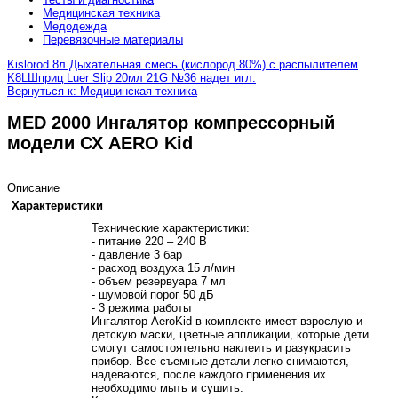
Медицинская техника
Медодежда
Перевязочные материалы
Kislorod 8л Дыхательная смесь (кислород 80%) с распылителем
K8L
Шприц Luer Slip 20мл 21G №36 надет игл.
Вернуться к: Медицинская техника
MED 2000 Ингалятор компрессорный
модели СХ AERO Kid
Описание
Характеристики
Технические характеристики:
- питание 220 – 240 В
- давление 3 бар
- расход воздуха 15 л/мин
- объем резервуара 7 мл
- шумовой порог 50 дБ
- 3 режима работы
Ингалятор AeroKid в комплекте имеет взрослую и
детскую маски, цветные аппликации, которые дети
смогут самостоятельно наклеить и разукрасить
прибор. Все съемные детали легко снимаются,
надеваются, после каждого применения их
необходимо мыть и сушить.