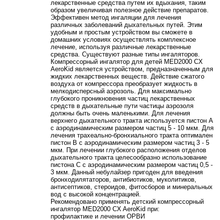
лекарственные средства путем их вдыхания, таким
образом увеличивая полезное действие препаратов.
Эффективен метод ингаляции для лечения
различных заболеваний дыхательных путей. Этим
удобным и простым устройством вы сможете в
домашних условиях осуществлять комплексное
лечение, используя различные лекарственные
средства. Существуют разные типы ингаляторов.
Компрессорный ингалятор для детей MED2000 CX
AeroKid является устройством, предназначенным для
жидких лекарственных веществ. Действие сжатого
воздуха от компрессора преобразует жидкость в
мелкодисперсный аэрозоль. Для максимально
глубокого проникновения частиц лекарственных
средств в дыхательные пути частицы аэрозоля
должны быть очень маленькими. Для лечения
верхнего дыхательного тракта используется пистон А
с аэродинамическим размером частиц 5 - 10 мкм. Для
лечения трахеально-бронхиального тракта оптимален
пистон B с аэродинамическим размером частиц 3 - 5
мкм. При лечении глубокого расположения отделов
дыхательного тракта целесообразно использование
пистона С с аэродинамическим размером частиц 0,5 -
3 мкм. Данный небулайзер пригоден для введения
бронходилятаторов, антибиотиков, муколитиков,
антисептиков, стероидов, фитосборов и минеральных
вод с высокой концентрацией.
Рекомендовано применять детский компрессорный
ингалятор MED2000 CX AeroKid при:
профилактике и лечении ОРВИ