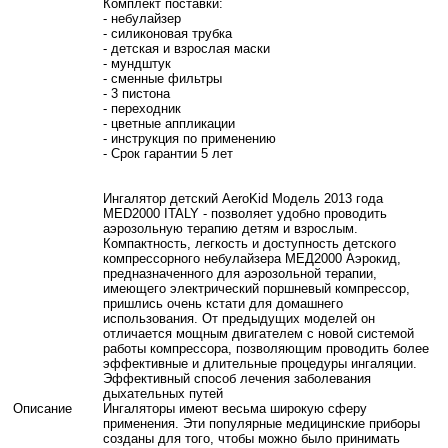
Комплект поставки:
- небулайзер
- силиконовая трубка
- детская и взрослая маски
- мундштук
- сменные фильтры
- 3 пистона
- переходник
- цветные аппликации
- инструкция по применению
- Срок гарантии 5 лет
Ингалятор детский AeroKid Модель 2013 года
MED2000 ITALY - позволяет удобно проводить
аэрозольную терапию детям и взрослым.
Компактность, легкость и доступность детского
компрессорного небулайзера МЕД2000 Аэрокид,
предназначенного для аэрозольной терапии,
имеющего электрический поршневый компрессор,
пришлись очень кстати для домашнего
использования. От предыдущих моделей он
отличается мощным двигателем с новой системой
работы компрессора, позволяющим проводить более
эффективные и длительные процедуры ингаляции.
Эффективный способ лечения заболевания
дыхательных путей
Описание
Ингаляторы имеют весьма широкую сферу
применения. Эти популярные медицинские приборы
созданы для того, чтобы можно было принимать