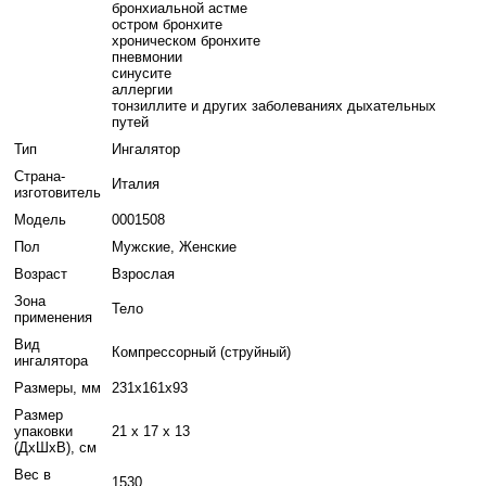
бронхиальной астме
остром бронхите
хроническом бронхите
пневмонии
синусите
аллергии
тонзиллите и других заболеваниях дыхательных
путей
Тип
Ингалятор
Страна-
Италия
изготовитель
Модель
0001508
Пол
Мужские, Женские
Возраст
Взрослая
Зона
Тело
применения
Вид
Компрессорный (струйный)
ингалятора
Размеры, мм
231x161x93
Размер
упаковки
21 x 17 x 13
(ДхШхВ), см
Вес в
1530