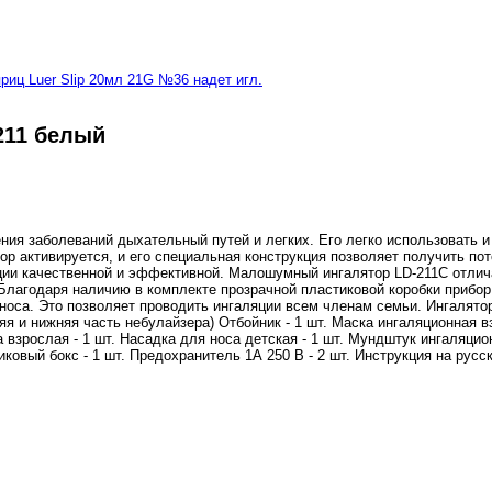
риц Luer Slip 20мл 21G №36 надет игл.
211 белый
ния заболеваний дыхательный путей и легких. Его легко использовать 
ор активируется, и его специальная конструкция позволяет получить по
яции качественной и эффективной. Малошумный ингалятор LD-211C отлич
Благодаря наличию в комплекте прозрачной пластиковой коробки прибор 
носа. Это позволяет проводить ингаляции всем членам семьи. Ингалято
яя и нижняя часть небулайзера) Отбойник - 1 шт. Маска ингаляционная вз
 взрослая - 1 шт. Насадка для носа детская - 1 шт. Мундштук ингаляцион
иковый бокс - 1 шт. Предохранитель 1А 250 В - 2 шт. Инструкция на рус