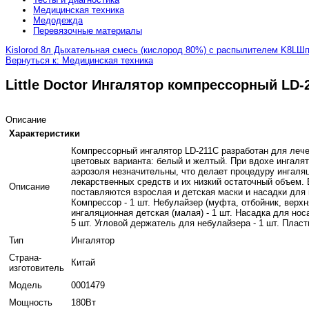
Медицинская техника
Медодежда
Перевязочные материалы
Kislorod 8л Дыхательная смесь (кислород 80%) с распылителем K8L
Шп
Вернуться к: Медицинская техника
Little Doctor Ингалятор компрессорный LD-
Описание
Характеристики
Компрессорный ингалятор LD-211C разработан для лече
цветовых варианта: белый и желтый. При вдохе ингалят
аэрозоля незначительны, что делает процедуру ингал
лекарственных средств и их низкий остаточный объем. 
Описание
поставляются взрослая и детская маски и насадки для 
Компрессор - 1 шт. Небулайзер (муфта, отбойник, верхн
ингаляционная детская (малая) - 1 шт. Насадка для носа
5 шт. Угловой держатель для небулайзера - 1 шт. Пласт
Тип
Ингалятор
Страна-
Китай
изготовитель
Модель
0001479
Мощность
180Вт