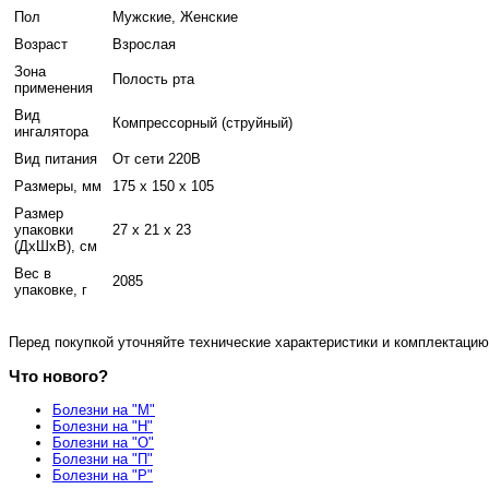
Пол
Мужские, Женские
Возраст
Взрослая
Зона
Полость рта
применения
Вид
Компрессорный (струйный)
ингалятора
Вид питания
От сети 220В
Размеры, мм
175 х 150 х 105
Размер
упаковки
27 x 21 x 23
(ДхШхВ), см
Вес в
2085
упаковке, г
Перед покупкой уточняйте технические характеристики и комплектацию
Что нового?
Болезни на "М"
Болезни на "Н"
Болезни на "О"
Болезни на "П"
Болезни на "Р"