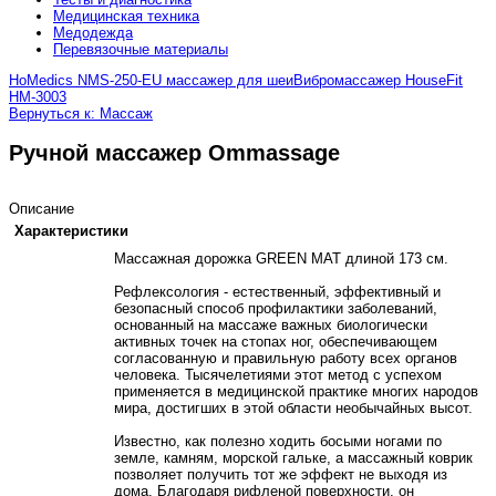
Медицинская техника
Медодежда
Перевязочные материалы
HoMedics NMS-250-EU массажер для шеи
Вибромассажер HouseFit
HM-3003
Вернуться к: Массаж
Ручной массажер Ommassage
Описание
Характеристики
Массажная дорожка GREEN MAT длиной 173 см.
Рефлексология - естественный, эффективный и
безопасный способ профилактики заболеваний,
основанный на массаже важных биологически
активных точек на стопах ног, обеспечивающем
согласованную и правильную работу всех органов
человека. Тысячелетиями этот метод с успехом
применяется в медицинской практике многих народов
мира, достигших в этой области необычайных высот.
Известно, как полезно ходить босыми ногами по
земле, камням, морской гальке, а массажный коврик
позволяет получить тот же эффект не выходя из
дома. Благодаря рифленой поверхности, он