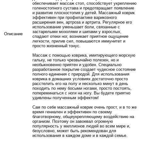
обеспечивает массаж стоп, способствует укреплению
голеностопного сустава и предотвращает появление
и развитие плоскостопия у детей. Массажный коврик
эффективен при профилактике варикозного
расширения вен, артроза и артрита. Регулярное его
использование уменьшает боли, связанные с
застарелыми мозолями и шипами у взрослых,
Описание
спадают отеки ног, возникает приятное ощущение
легкости, прилив сил, повышаются иммунитет и
просто жизненный тонус.
Массаж с помощью коврика, имитирующего морскую
гальку, не только чрезвычайно полезен, но и
необыкновенно приятен и удобен. Специально
разработанное покрытие создает чудесное состояние
полного единения с природой. Для использования
коврика в домашних условиях достаточно просто
расстелить его на полу и несколько минут в день
походить по нему босыми ногами, просто постоять,
попереминаться с ноги на ногу. Вы будете приятно
удивлены полученным эффектом!
Сам по себе массажный коврик очень прост, и в то же
время гениален и эффективен по своему
благотворному, общеукрепляющему воздействию на
организм. Поэтому он завоевал огромную
популярность у миллионов людей во всем мире и,
безусловно, может быть рекомендован для
использования в каждом доме и в каждой семье.