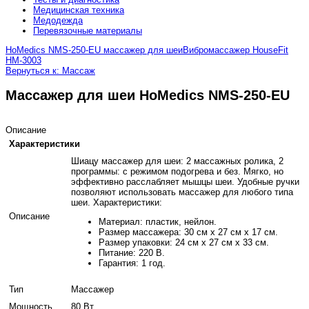
Медицинская техника
Медодежда
Перевязочные материалы
HoMedics NMS-250-EU массажер для шеи
Вибромассажер HouseFit
HM-3003
Вернуться к: Массаж
Массажер для шеи HoMedics NMS-250-EU
Описание
Характеристики
Шиацу массажер для шеи: 2 массажных ролика, 2
программы: с режимом подогрева и без. Мягко, но
эффективно расслабляет мышцы шеи. Удобные ручки
позволяют использовать массажер для любого типа
шеи. Характеристики:
Описание
Материал: пластик, нейлон.
Размер массажера: 30 см х 27 см х 17 см.
Размер упаковки: 24 см x 27 см x 33 см.
Питание: 220 В.
Гарантия: 1 год.
Тип
Массажер
Мощность
80 Вт