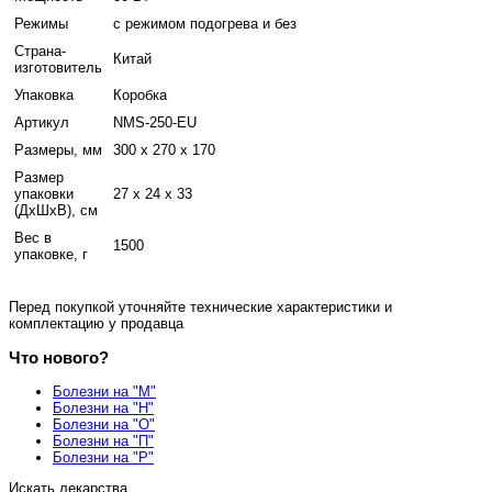
Режимы
с режимом подогрева и без
Страна-
Китай
изготовитель
Упаковка
Коробка
Артикул
NMS-250-EU
Размеры, мм
300 х 270 х 170
Размер
упаковки
27 x 24 x 33
(ДхШхВ), см
Вес в
1500
упаковке, г
Перед покупкой уточняйте технические характеристики и
комплектацию у продавца
Что нового?
Болезни на "М"
Болезни на "Н"
Болезни на "О"
Болезни на "П"
Болезни на "Р"
Искать лекарства