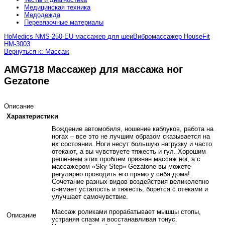
Медицинская техника
Медодежда
Перевязочные материалы
HoMedics NMS-250-EU массажер для шеи
Вибромассажер HouseFit
HM-3003
Вернуться к: Массаж
AMG718 Массажер для массажа ног
Gezatone
Описание
Характеристики
Вождение автомобиля, ношение каблуков, работа на
ногах – все это не лучшим образом сказывается на
их состоянии. Ноги несут большую нагрузку и часто
отекают, а вы чувствуете тяжесть и гул. Хорошим
решением этих проблем признан массаж ног, а с
массажером «Sky Step» Gezatone вы можете
регулярно проводить его прямо у себя дома!
Сочетание разных видов воздействия великолепно
снимает усталость и тяжесть, борется с отеками и
улучшает самочувствие.
Массаж роликами прорабатывает мышцы стопы,
Описание
устраняя спазм и восстанавливая тонус.