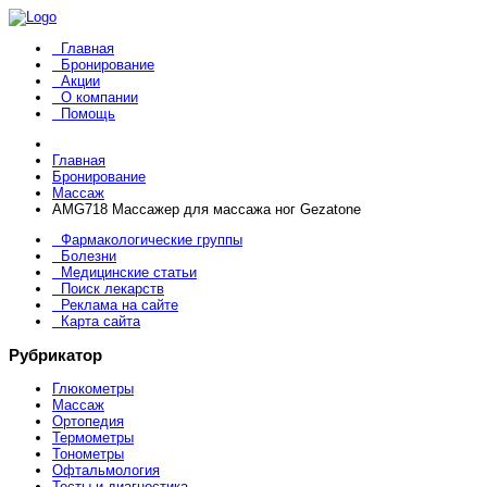
Главная
Бронирование
Акции
О компании
Помощь
Главная
Бронирование
Массаж
AMG718 Массажер для массажа ног Gezatone
Фармакологические группы
Болезни
Медицинские статьи
Поиск лекарств
Реклама на сайте
Карта сайта
Рубрикатор
Глюкометры
Массаж
Ортопедия
Термометры
Тонометры
Офтальмология
Тесты и диагностика