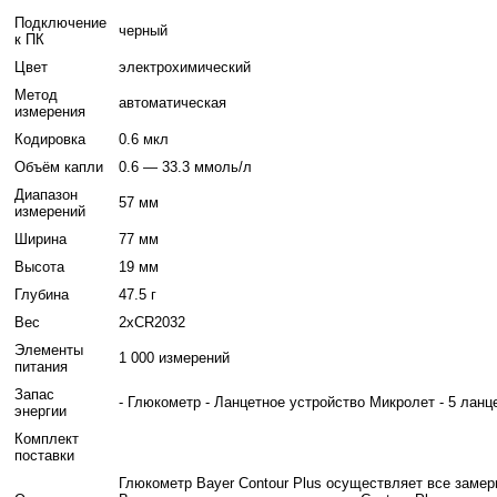
Подключение
черный
к ПК
Цвет
электрохимический
Метод
автоматическая
измерения
Кодировка
0.6 мкл
Объём капли
0.6 — 33.3 ммоль/л
Диапазон
57 мм
измерений
Ширина
77 мм
Высота
19 мм
Глубина
47.5 г
Вес
2xCR2032
Элементы
1 000 измерений
питания
Запас
- Глюкометр - Ланцетное устройство Микролет - 5 ланце
энергии
Комплект
поставки
Глюкометр Bayer Contour Plus осуществляет все замер