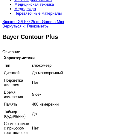
Медицинская техника
Медодежда
Перевязочные материалы
Bionime GS100 25 шт.
Gamma Mini
Вернуться к: Глюкометры
Bayer Contour Plus
Описание
Характеристики
Тип
глюкометр
Дисплей
Да монохромный
Подсветка
Нет
дисплея
Время
5 сек
измерения
Память
480 измерений
Таймер
Да
(будильник)
Совместимые
с прибором
Нет
тест-полоски