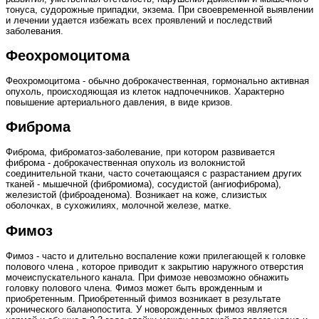
тонуса, судорожные припадки, экзема. При своевременной выявлении
и лечении удается избежать всех проявлений и последствий
заболевания.
Феохромоцитома
Феохромоцитома - обычно доброкачественная, гормонально активная
опухоль, происходяющая из клеток надпочечников. Характерно
повышение артериального давления, в виде кризов.
Фиброма
Фиброма, фиброматоз-заболевание, при котором развивается
фиброма - доброкачественная опухоль из волокнистой
соединительной ткани, часто сочетающаяся с разрастанием других
тканей - мышечной (фибромиома), сосудистой (ангиофиброма),
железистой (фиброаденома). Возникает на коже, слизистых
оболочках, в сухожилиях, молочной железе, матке.
Фимоз
Фимоз - часто и длительно воспаление кожи прилегающей к головке
полового члена , которое приводит к закрытию наружного отверстия
мочеиспускательного канала. При фимозе невозможно обнажить
головку полового члена. Фимоз может быть врожденным и
приобретенным. Приобретенный фимоз возникает в результате
хронического баланопостита. У новорожденных фимоз является