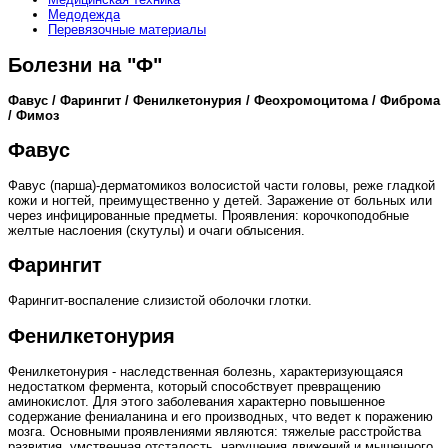
Медодежда
Перевязочные материалы
Болезни на "Ф"
Фавус / Фарингит / Фенилкетонурия / Феохромоцитома / Фиброма
/ Фимоз
Фавус
Фавус (парша)-дерматомикоз волосистой части головы, реже гладкой
кожи и ногтей, преимущественно у детей. Заражение от больных или
через инфицированные предметы. Проявления: корочкоподобные
желтые наслоения (скутулы) и очаги облысения.
Фарингит
Фарингит-воспаление слизистой оболочки глотки.
Фенилкетонурия
Фенилкетонурия - наследственная болезнь, характеризующаяся
недостатком фермента, который способствует превращению
аминокислот. Для этого заболевания характерно повышенное
содержание фениаланина и его производных, что ведет к поражению
мозга. Основными проявлениями являются: тяжелые расстройства
развития, умственная отсталость, нарушения движений и мышечного